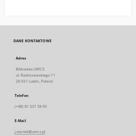
DANE KONTAKTOWE
Adres
Biblioteka UMCS
ul. Radziszewskiego 11
20-031 Lublin, Poland
Telefon
(+48) 81 537 58 93
E-Mail
j.startek@umcs.pl