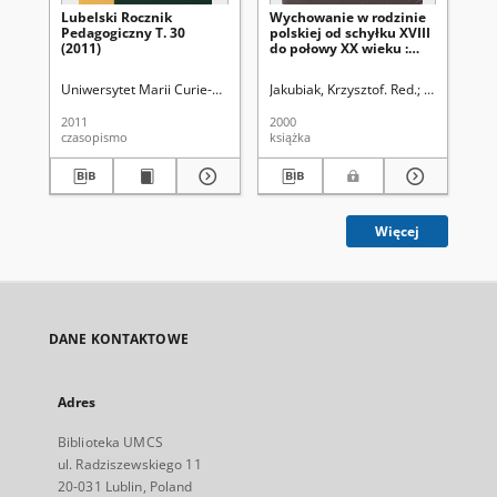
Lubelski Rocznik
Wychowanie w rodzinie
Pr
Pedagogiczny T. 30
polskiej od schyłku XVIII
or
(2011)
do połowy XX wieku :
Sz
zbiór studiów
po
oś
Uniwersytet Marii Curie-Skłodowskiej (Lublin). Wydział Pedagogiki i Psy
Jakubiak, Krzysztof. Red.
Winiarz, Ad
na
lud
2011
2000
190
(19
czasopismo
książka
cza
Więcej
DANE KONTAKTOWE
Adres
Biblioteka UMCS
ul. Radziszewskiego 11
20-031 Lublin, Poland