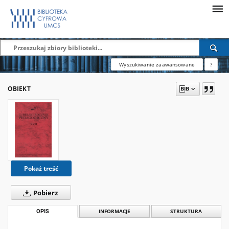
Wyszukiwanie zaawansowane
?
OBIEKT
Pokaż treść
Pobierz
OPIS
INFORMACJE
STRUKTURA