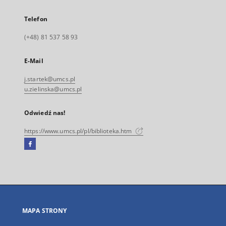
Telefon
(+48) 81 537 58 93
E-Mail
j.startek@umcs.pl
u.zielinska@umcs.pl
Odwiedź nas!
https://www.umcs.pl/pl/biblioteka.htm
Facebook
Link
zewnętrzny,
otworzy
się
w
nowej
MAPA STRONY
karcie