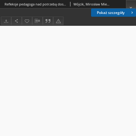
Refleksje pedagoga nad potrzebą dostrzeżenia etycznych uwarunkowań zmian koniecznych w postawach nauczycielskich w XXI wieku. Część I (od edukacji narodowej do edukacji transgranicznie otwartej na równość w różnicach)
Wójcik, Mirosław Mieczysław
Pokaż szczegóły