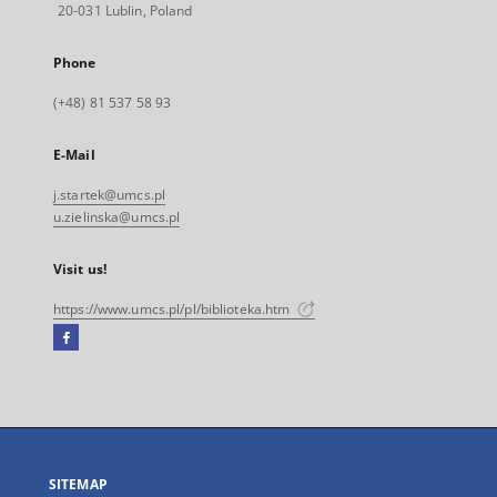
20-031 Lublin, Poland
Phone
(+48) 81 537 58 93
E-Mail
j.startek@umcs.pl
u.zielinska@umcs.pl
Visit us!
https://www.umcs.pl/pl/biblioteka.htm
Facebook
External
link,
will
open
in
a
SITEMAP
new