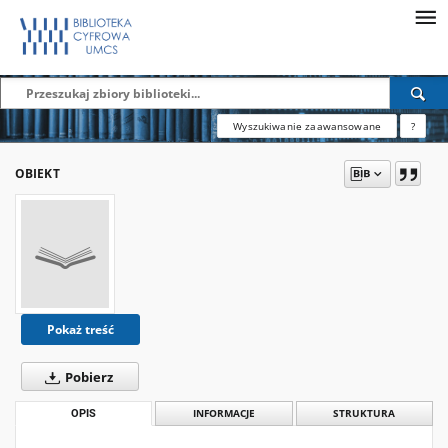
Wyszukiwanie zaawansowane
?
OBIEKT
Pokaż treść
Pobierz
OPIS
INFORMACJE
STRUKTURA