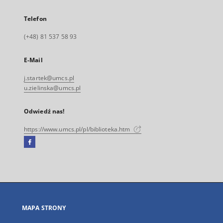
Telefon
(+48) 81 537 58 93
E-Mail
j.startek@umcs.pl
u.zielinska@umcs.pl
Odwiedź nas!
https://www.umcs.pl/pl/biblioteka.htm
Facebook
Link
zewnętrzny,
otworzy
się
w
nowej
MAPA STRONY
karcie