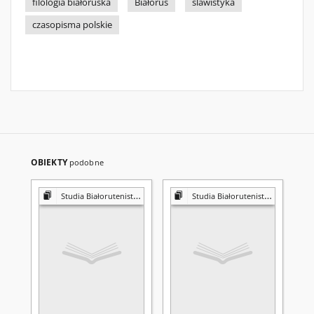
filologia białoruska
Białoruś
slawistyka
czasopisma polskie
OBIEKTY
podobne
Studia Białorutenistyczne
Studia Białorutenistyczne