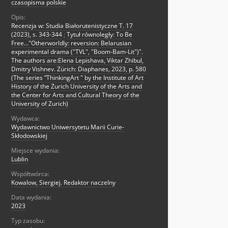
czasopisma polskie
Opis:
Recenzja w: Studia Białorutenistyczne T. 17
(2023), s. 343-344
;
Tytuł równoległy: To Be
Free..."Otherworldly: reversion: Belarusian
experimental drama ("TVL", "Boom-Bam-Lit")".
The authors are:Elena Lepishava, Viktar Zhibul,
Dmitry Vishnev. Zürich: Diaphanes, 2023, p. 580
(The series ”ThinkingArt " by the Institute of Art
History of the Zurich University of the Arts and
the Center for Arts and Cultural Theory of the
University of Zurich)
Wydawca:
Wydawnictwo Uniwersytetu Marii Curie-
Skłodowskiej
Miejsce wydania:
Lublin
Współtwórca:
Kowalow, Siergiej. Redaktor naczelny
Data wydania:
2023
Typ zasobu: