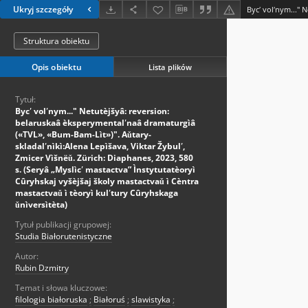
Ukryj szczegóły
Struktura obiektu
Opis obiektu
Lista plików
Tytuł:
Bycʹ volʹnym..." Netutèjšyâ: reversion:
belaruskaâ èksperymentalʹnaâ dramaturgìâ
(«TVL», «Bum-Bam-Lìt»)". Aǔtary-
skladalʹnìkì:Alena Lepìšava, Viktar Žybulʹ,
Zmicer Vìšnëǔ. Zürich: Diaphanes, 2023, 580
s. (Seryâ „Myslìcʹ mastactva” Ìnstytutatèoryì
Cûryhskaj vyšèjšaj školy mastactvaǔ ì Cèntra
mastactvaǔ ì tèoryì kulʹtury Cûryhskaga
ǔnìversìtèta)
Tytuł publikacji grupowej:
Studia Białorutenistyczne
Autor:
Rubin Dzmitry
Temat i słowa kluczowe:
filologia białoruska
;
Białoruś
;
slawistyka
;