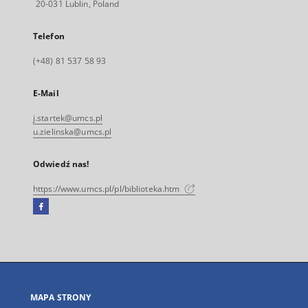
20-031 Lublin, Poland
Telefon
(+48) 81 537 58 93
E-Mail
j.startek@umcs.pl
u.zielinska@umcs.pl
Odwiedź nas!
https://www.umcs.pl/pl/biblioteka.htm
Facebook
Link
zewnętrzny,
otworzy
się
w
nowej
MAPA STRONY
karcie