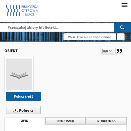
Wyszukiwanie zaawansowane
?
OBIEKT
Pokaż treść
Pobierz
OPIS
INFORMACJE
STRUKTURA