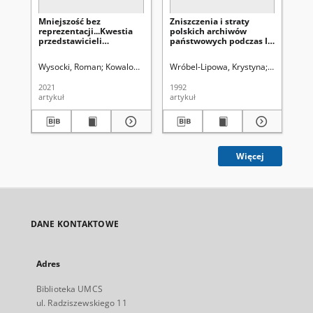
Mniejszość bez
Zniszczenia i straty
Bi
reprezentacji...Kwestia
polskich archiwów
Wo
przedstawicieli
państwowych podczas II
Ob
środowisk białoruskich w
wojny światowej i
19
Radzie Narodowej
okupacji niemieckiej w
Wysocki, Roman
Kowalow, Siergiej. Redaktor naczelny
Wróbel-Lipowa, Krystyna
Uniwersytet Mar
Śladkowski,
Wie
Rzeczypospolitej Polskiej
Polsce
w latach 1939-1945
2021
1992
200
artykuł
artykuł
art
Więcej
DANE KONTAKTOWE
Adres
Biblioteka UMCS
ul. Radziszewskiego 11