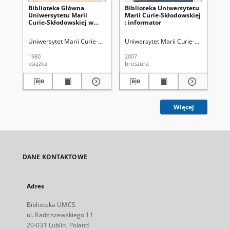
Biblioteka Główna
Biblioteka Uniwersytetu
Bi
Uniwersytetu Marii
Marii Curie-Skłodowskiej
Ma
Curie-Skłodowskiej w
: informator
w L
Lublinie : przewodnik
Uniwersytet Marii Curie-Skłodowskiej (Lublin). Biblioteka Główna
Uniwersytet Marii Curie-Skłodowskiej
Kowal
Wil
1980
2007
197
książka
broszura
ksi
Więcej
DANE KONTAKTOWE
Adres
Biblioteka UMCS
ul. Radziszewskiego 11
20-031 Lublin, Poland