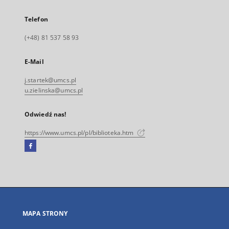
Telefon
(+48) 81 537 58 93
E-Mail
j.startek@umcs.pl
u.zielinska@umcs.pl
Odwiedź nas!
https://www.umcs.pl/pl/biblioteka.htm
Facebook
Link
zewnętrzny,
otworzy
się
w
nowej
MAPA STRONY
karcie