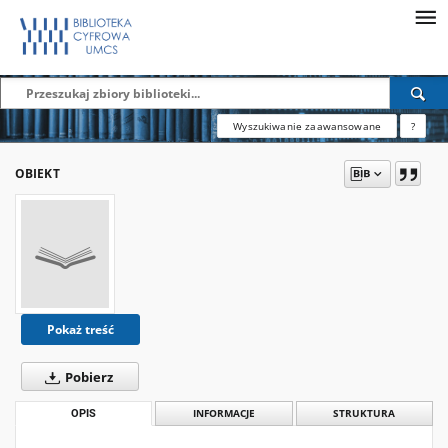
Wyszukiwanie zaawansowane
?
OBIEKT
Pokaż treść
Pobierz
OPIS
INFORMACJE
STRUKTURA