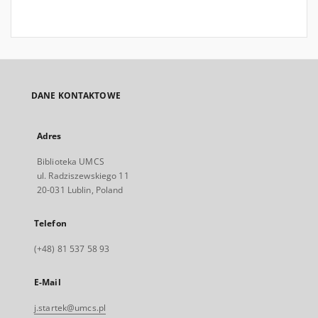
DANE KONTAKTOWE
Adres
Biblioteka UMCS
ul. Radziszewskiego 11
20-031 Lublin, Poland
Telefon
(+48) 81 537 58 93
E-Mail
j.startek@umcs.pl