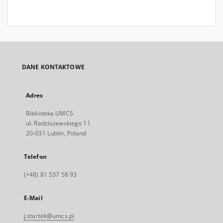
DANE KONTAKTOWE
Adres
Biblioteka UMCS
ul. Radziszewskiego 11
20-031 Lublin, Poland
Telefon
(+48) 81 537 58 93
E-Mail
j.startek@umcs.pl