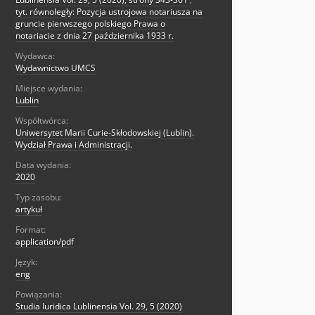
tyt. równoległy: Pozycja ustrojowa notariusza na
gruncie pierwszego polskiego Prawa o
notariacie z dnia 27 października 1933 r.
Wydawca:
Wydawnictwo UMCS
Miejsce wydania:
Lublin
Współtwórca:
Uniwersytet Marii Curie-Skłodowskiej (Lublin).
Wydział Prawa i Administracji.
Data wydania:
2020
Typ zasobu:
artykuł
Format:
application/pdf
Język:
eng
Powiązania:
Studia Iuridica Lublinensia Vol. 29, 5 (2020)