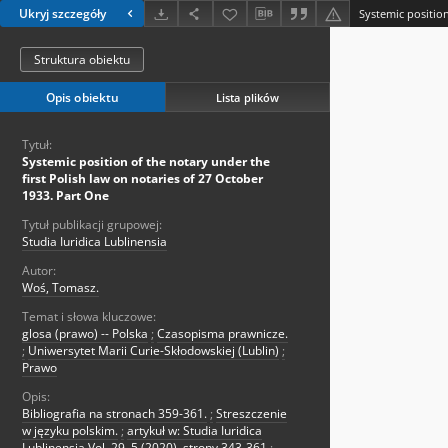
Ukryj szczegóły
Struktura obiektu
Opis obiektu
Lista plików
Tytuł:
Systemic position of the notary under the
first Polish law on notaries of 27 October
1933. Part One
Tytuł publikacji grupowej:
Studia Iuridica Lublinensia
Autor:
Woś, Tomasz.
Temat i słowa kluczowe:
glosa (prawo) -- Polska
;
Czasopisma prawnicze.
;
Uniwersytet Marii Curie-Skłodowskiej (Lublin)
;
Prawo
Opis:
Bibliografia na stronach 359-361.
;
Streszczenie
w języku polskim.
;
artykuł w: Studia Iuridica
Lublinensia Vol. 29, 5 (2020), strony 343-361
;