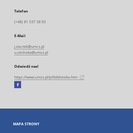
Telefon
(+48) 81 537 58 93
E-Mail
j.startek@umcs.pl
u.zielinska@umcs.pl
Odwiedź nas!
https://www.umcs.pl/pl/biblioteka.htm
Facebook
Link
zewnętrzny,
otworzy
się
w
nowej
MAPA STRONY
karcie