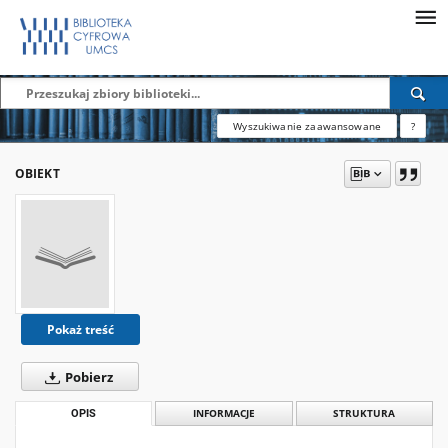
Wyszukiwanie zaawansowane
?
OBIEKT
Pokaż treść
Pobierz
OPIS
INFORMACJE
STRUKTURA