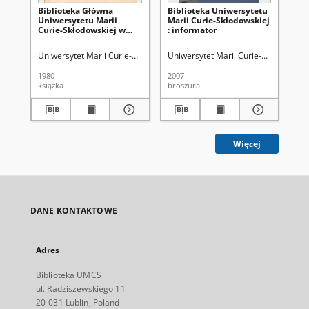
Biblioteka Główna
Biblioteka Uniwersytetu
Bi
Uniwersytetu Marii
Marii Curie-Skłodowskiej
Ma
Curie-Skłodowskiej w
: informator
w L
Lublinie : przewodnik
Uniwersytet Marii Curie-Skłodowskiej (Lublin). Biblioteka Główna
Uniwersytet Marii Curie-Skłodowskiej
Kowal
Wil
1980
2007
197
książka
broszura
ksi
Więcej
DANE KONTAKTOWE
Adres
Biblioteka UMCS
ul. Radziszewskiego 11
20-031 Lublin, Poland