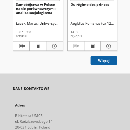
Samobójstwa w Polsce
Du régime des princes
Is
na tle porównawczym :
analiza socjologiczna
Łacek, Marta.
Uniwersytet Marii Curie-Skłodowskiej (Lublin)
Aegidius Romanus (ca 1243-1316). Au
Cackowski
Mis
1987-1988
1413
199
artykuł
rękopis
ksi
Więcej
DANE KONTAKTOWE
Adres
Biblioteka UMCS
ul. Radziszewskiego 11
20-031 Lublin, Poland