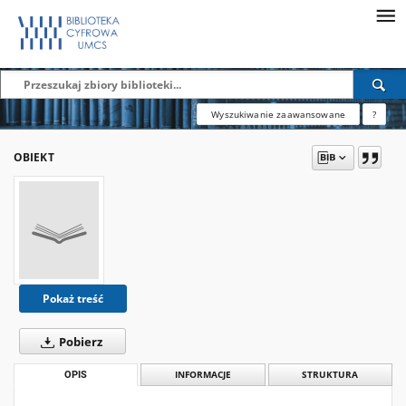
Wyszukiwanie zaawansowane
?
OBIEKT
Pokaż treść
Pobierz
OPIS
INFORMACJE
STRUKTURA