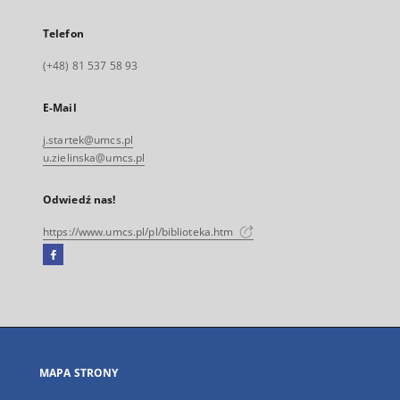
Telefon
(+48) 81 537 58 93
E-Mail
j.startek@umcs.pl
u.zielinska@umcs.pl
Odwiedź nas!
https://www.umcs.pl/pl/biblioteka.htm
Facebook
Link
zewnętrzny,
otworzy
się
w
nowej
MAPA STRONY
karcie