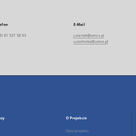
efon
E-Mail
8) 81 537 58 93
j.startek@umcs.pl
u.zielinska@umcs.pl
ksy
O Projekcie
Opis projektu