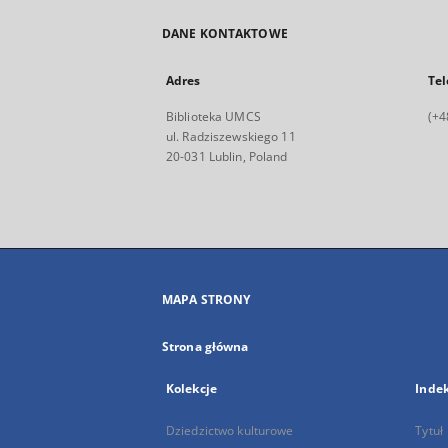
DANE KONTAKTOWE
Adres
Tel
Biblioteka UMCS
(+4
ul. Radziszewskiego 11
20-031 Lublin, Poland
MAPA STRONY
Strona główna
Kolekcje
Inde
Dziedzictwo kulturowe
Tytuł