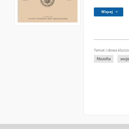
Więcej
Temat i słowa klucz
filozofia
socjo