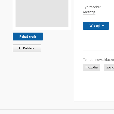
Typ zasobu:
recenzja
Więcej
Pokaż treść
Pobierz
Temat i słowa klucz
filozofia
socjo