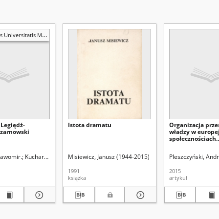
ariae Curie-Skłodowska. Sectio I, Philosophia-Sociologia
 Legiędź-
Istota dramatu
Organizacja prze
Czarnowski
władzy w europe
społecznościach
tradycyjnych – z
problemu
ławomir.
Kucharek, Mariusz.
Misiewicz, Janusz (1944-2015)
Uniwersytet Marii Curie-Skłodowskiej (Lublin)
Pleszczyński, Andr
Cack
1991
2015
książka
artykuł