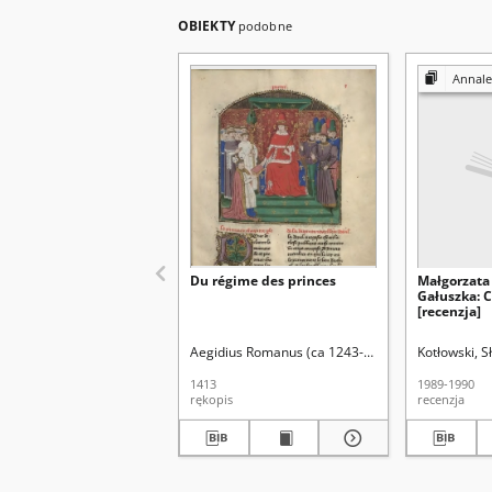
OBIEKTY
podobne
Annales Universitatis M
Du régime des princes
Małgorzata
Gałuszka: 
[recenzja]
Aegidius Romanus (ca 1243-1316). Aut. oryg.
Kotłowski, S
1413
1989-1990
rękopis
recenzja