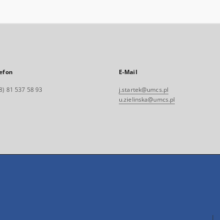
efon
E-Mail
8) 81 537 58 93
j.startek@umcs.pl
u.zielinska@umcs.pl