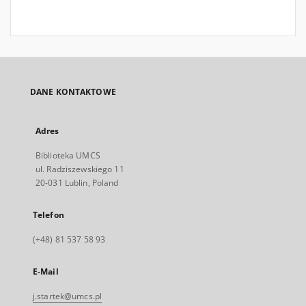
DANE KONTAKTOWE
Adres
Biblioteka UMCS
ul. Radziszewskiego 11
20-031 Lublin, Poland
Telefon
(+48) 81 537 58 93
E-Mail
j.startek@umcs.pl