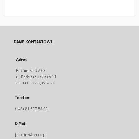
DANE KONTAKTOWE
Adres
Biblioteka UMCS
ul. Radziszewskiego 11
20-031 Lublin, Poland
Telefon
(+48) 81 537 58 93
E-Mail
j.startek@umcs.pl