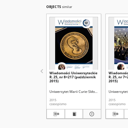
OBJECTS
similar
Wiadomości Uniwersyteckie
Wiadomości
R. 25, nr 8=217 (październik
R. 25, nr 7
2015)
2015)
Uniwersytet Marii Curie-Skłodowskiej (Lublin)
Uniwersytet 
2015
2015
czasopismo
czasopismo