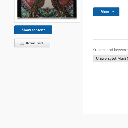
More
Show content
Download
Subject and keyword
Uniwersytet Marii 