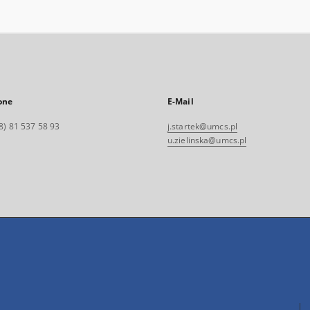
one
E-Mail
8) 81 537 58 93
j.startek@umcs.pl
u.zielinska@umcs.pl