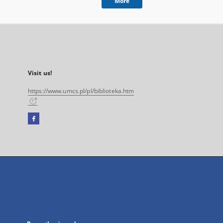
More
Visit us!
https://www.umcs.pl/pl/biblioteka.htm
Facebook
External
link,
will
open
in
a
new
tab