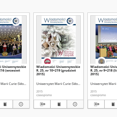
 Uniwersyteckie
Wiadomości Uniwersyteckie
Wiadomości Uniw
=216 (wrzesień
R. 25, nr 10=219 (grudzień
R. 25, nr 9=218 (l
2015)
2015)
Marii Curie-Skłodowskiej (Lublin)
Uniwersytet Marii Curie-Skłodowskiej (Lublin)
Uniwersytet Marii 
2015
2015
czasopismo
czasopismo