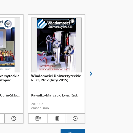
ersyteckie
Wiadomości Uniwersyteckie
Wiadomości Uniwersyt
istopad
R. 25, Nr 2 (luty 2015)
R. 25, Nr [1] (styczeń 2
Curie-Skłodowskiej (Lublin)
Kawałko-Marczuk, Ewa. Red.
Kawałko-Marczuk, Ewa. 
2015-02
2015-01
czasopismo
czasopismo