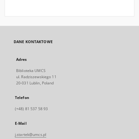
DANE KONTAKTOWE
Adres
Biblioteka UMCS
ul. Radziszewskiego 11
20-031 Lublin, Poland
Telefon
(+48) 81 537 58 93
E-Mail
j.startek@umcs.pl