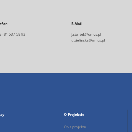
efon
E-Mail
8) 81 537 58 93
j.startek@umcs.pl
u.zielinska@umcs.pl
ksy
O Projekcie
Opis projektu