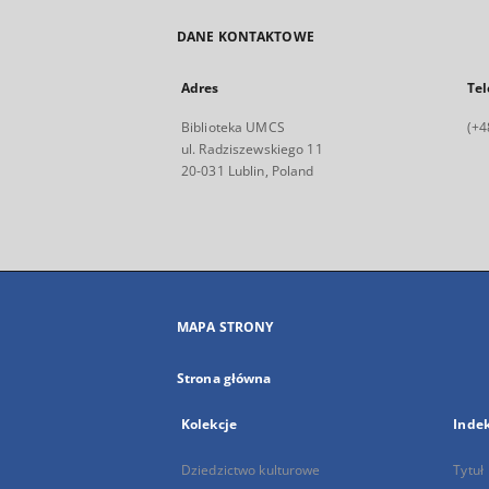
DANE KONTAKTOWE
Adres
Tel
Biblioteka UMCS
(+4
ul. Radziszewskiego 11
20-031 Lublin, Poland
MAPA STRONY
Strona główna
Kolekcje
Inde
Dziedzictwo kulturowe
Tytuł