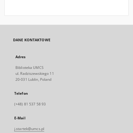
DANE KONTAKTOWE
Adres
Biblioteka UMCS
ul. Radziszewskiego 11
20-031 Lublin, Poland
Telefon
(+48) 81 537 58 93
E-Mail
j.startek@umcs.pl