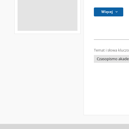
Więcej
Temat i słowa klucz
Czasopismo akade