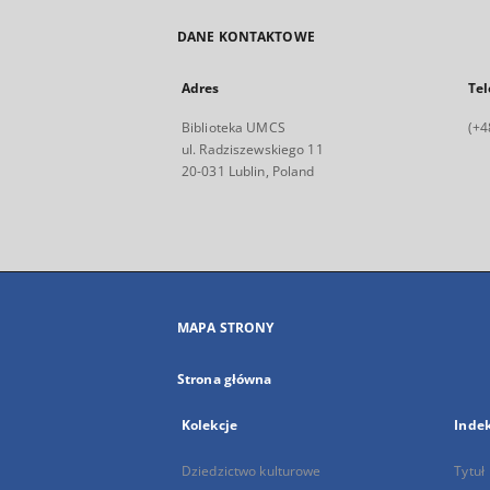
DANE KONTAKTOWE
Adres
Tel
Biblioteka UMCS
(+4
ul. Radziszewskiego 11
20-031 Lublin, Poland
MAPA STRONY
Strona główna
Kolekcje
Inde
Dziedzictwo kulturowe
Tytuł