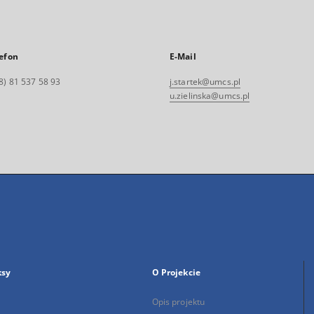
efon
E-Mail
8) 81 537 58 93
j.startek@umcs.pl
u.zielinska@umcs.pl
ksy
O Projekcie
Opis projektu