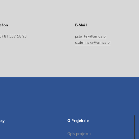
efon
E-Mail
8) 81 537 58 93
j.startek@umcs.pl
u.zielinska@umcs.pl
ksy
O Projekcie
Opis projektu