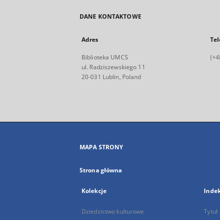
DANE KONTAKTOWE
Adres
Tel
Biblioteka UMCS
(+4
ul. Radziszewskiego 11
20-031 Lublin, Poland
MAPA STRONY
Strona główna
Kolekcje
Inde
Dziedzictwo kulturowe
Tytuł