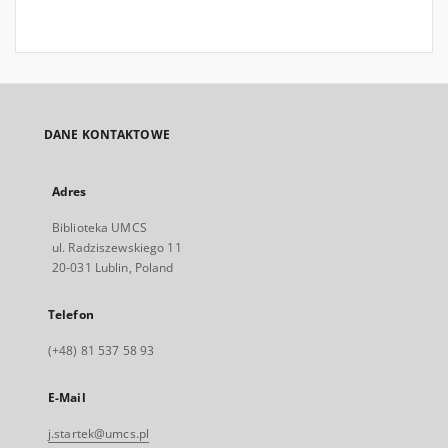
DANE KONTAKTOWE
Adres
Biblioteka UMCS
ul. Radziszewskiego 11
20-031 Lublin, Poland
Telefon
(+48) 81 537 58 93
E-Mail
j.startek@umcs.pl