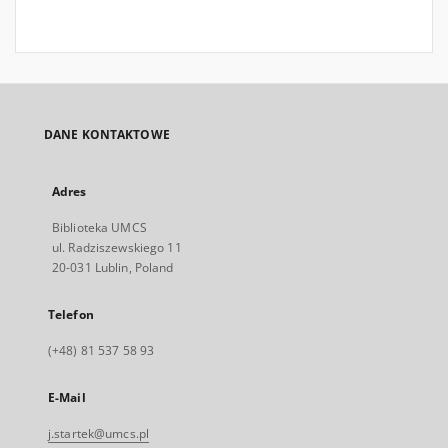
DANE KONTAKTOWE
Adres
Biblioteka UMCS
ul. Radziszewskiego 11
20-031 Lublin, Poland
Telefon
(+48) 81 537 58 93
E-Mail
j.startek@umcs.pl