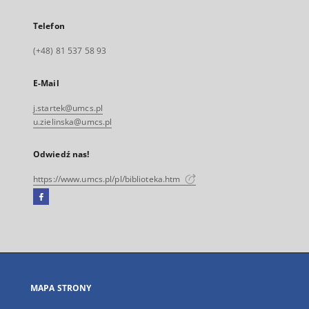
Telefon
(+48) 81 537 58 93
E-Mail
j.startek@umcs.pl
u.zielinska@umcs.pl
Odwiedź nas!
https://www.umcs.pl/pl/biblioteka.htm
Facebook
Link
zewnętrzny,
otworzy
się
w
nowej
MAPA STRONY
karcie