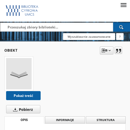
Wyszukiwanie zaawansowane
?
OBIEKT
Pokaż treść
Pobierz
OPIS
INFORMACJE
STRUKTURA