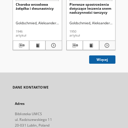
Choroba wrzodowa
Pierwsze spostrzeżenia
Ba
żołądka i dwunastnicy
dotyczące leczenia snem
le
nadczynności tarczycy
hi
ad
ob
Goldschmied, Aleksander.
Fleck, Ludwik (1896-1961). Redaktor sekcji
Goldschmied, Aleksander.
Krwawicz,
Go
1946
1950
195
artykuł
artykuł
art
Więcej
DANE KONTAKTOWE
Adres
Biblioteka UMCS
ul. Radziszewskiego 11
20-031 Lublin, Poland