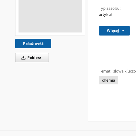
Typ zasobu:
artykuł
Więcej
Pokaż treść
Pobierz
Temat i słowa klucz
chemia