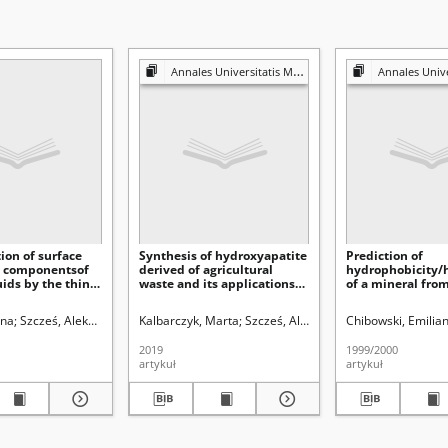
Annales Universitatis Mariae Curie-Skłodowska. Sectio AA, Chemia
Annales Universitatis Mariae Curie-S
ion of surface
Synthesis of hydroxyapatite
Prediction of
y componentsof
derived of agricultural
hydrophobicity/h
uids by the thin
waste and its applications
of a mineral from
ing method
as an ad sorbent for heavy
free energy com
metal removal wastewater
aspect of its flota
il Julian
yna
Szcześ, Aleksandra
Rudziński, Władysław. Red.
Goworek, Jacek (1949- ). Red.
Kalbarczyk, Marta
Szcześ, Aleksandra
Chibowski, Emilia
Goworek, Jacek 
2019
1999/2000
artykuł
artykuł