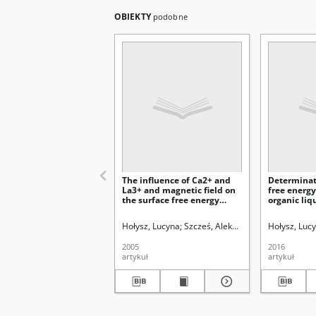
OBIEKTY
podobne
The influence of Ca2+ and
Determinat
La3+ and magnetic field on
free energ
the surface free energy
organic liq
components of alumina
layer wick
Hołysz, Lucyna
Szcześ, Aleksandra
Chibowski, Em
Hołysz, Luc
2005
2016
artykuł
artykuł