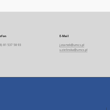
efon
E-Mail
8) 81 537 58 93
j.startek@umcs.pl
u.zielinska@umcs.pl