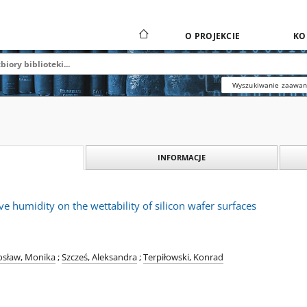
O PROJEKCIE
KO
Wyszukiwanie zaawa
INFORMACJE
ive humidity on the wettability of silicon wafer surfaces
osław, Monika
;
Szcześ, Aleksandra
;
Terpiłowski, Konrad