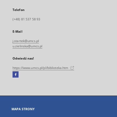
Telefon
(+48) 81 537 58 93
E-Mail
j.startek@umcs.pl
u.zielinska@umcs.pl
Odwiedź nas!
https://www.umcs.pl/pl/biblioteka.htm
Facebook
Link
zewnętrzny,
otworzy
się
w
nowej
MAPA STRONY
karcie