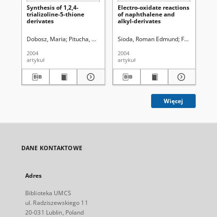
Synthesis of 1,2,4-
Electro-oxidate reactions
Sy
trializoline-5-thione
of naphthalene and
der
derivates
alkyl-derivates
me
yl
1,2
Dobosz, Maria
Pitucha, Monika
Wujec, Monika
Sioda, Roman Edmund
Frankowska,
Pit
2004
2004
200
artykuł
artykuł
art
Więcej
DANE KONTAKTOWE
Adres
Biblioteka UMCS
ul. Radziszewskiego 11
20-031 Lublin, Poland