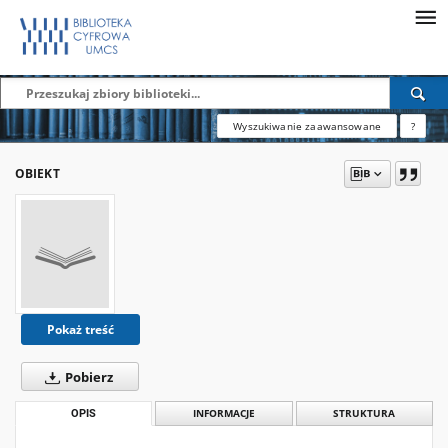
Wyszukiwanie zaawansowane
?
OBIEKT
Pokaż treść
Pobierz
OPIS
INFORMACJE
STRUKTURA