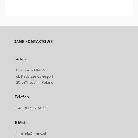
DANE KONTAKTOWE
Adres
Biblioteka UMCS
ul. Radziszewskiego 11
20-031 Lublin, Poland
Telefon
(+48) 81 537 58 93
E-Mail
j.startek@umcs.pl