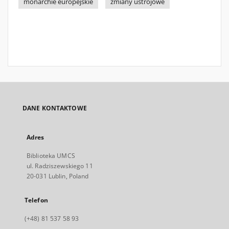
monarchie europejskie
zmiany ustrojowe
DANE KONTAKTOWE
Adres
Biblioteka UMCS
ul. Radziszewskiego 11
20-031 Lublin, Poland
Telefon
(+48) 81 537 58 93