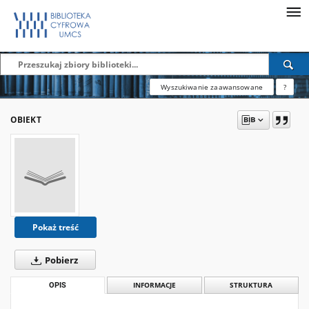
Wyszukiwanie zaawansowane
?
OBIEKT
Pokaż treść
Pobierz
OPIS
INFORMACJE
STRUKTURA