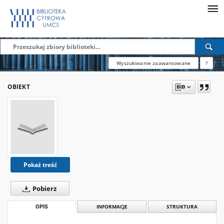
Wyszukiwanie zaawansowane
?
OBIEKT
Pokaż treść
Pobierz
OPIS
INFORMACJE
STRUKTURA