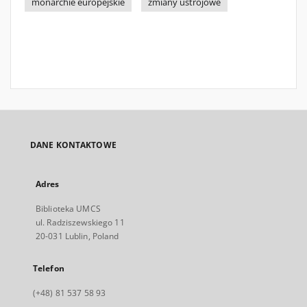
monarchie europejskie
zmiany ustrojowe
DANE KONTAKTOWE
Adres
Biblioteka UMCS
ul. Radziszewskiego 11
20-031 Lublin, Poland
Telefon
(+48) 81 537 58 93