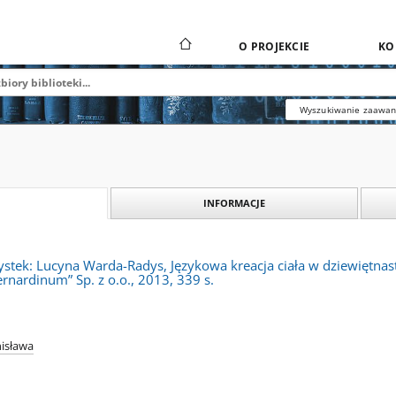
O PROJEKCIE
KO
Wyszukiwanie zaawa
INFORMACJE
ystek: Lucyna Warda-Radys, Językowa kreacja ciała w dziewiętnas
nardinum” Sp. z o.o., 2013, 339 s.
isława