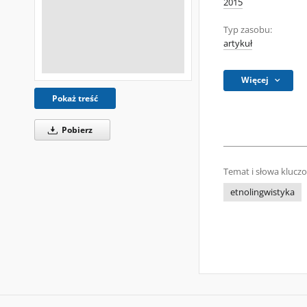
2015
Typ zasobu:
artykuł
Więcej
Pokaż treść
Pobierz
Temat i słowa klucz
etnolingwistyka