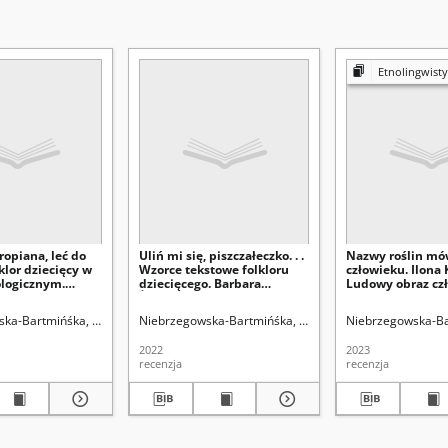
Etnolingwist
ropiana, leć do
Uliń mi się, piszczałeczko. . .
Nazwy roślin mó
lklor dziecięcy w
Wzorce tekstowe folkloru
człowieku. Ilona 
ologicznym.
dziecięcego. Barbara
Ludowy obraz cz
browska-Mazur,
Żebrowska-Mazur, Słowny
utrwalony w naz
owy folklor
ludowy folklor dziecięcy.
(na przykładzie l
ka-Bartmińśka, Stanisława.
Niebrzegowska-Bartmińśka, Stanisława.
Niebrzegowska-Ba
stota folkloru
Część 2: Wzorce tekstowe
górali rabczański
, Kraków:
wybranych gatunków,
Kraków: Wydawn
2022
2023
wo Uniwesytetu
Kraków: Wydawnictwo
Uniwersytetu
recenzja
recenzja
go, 2020, 360 s.
Uniwersytetu
Jagiellońskiego 2
Jagiellońskiego, 2022, 194 s.