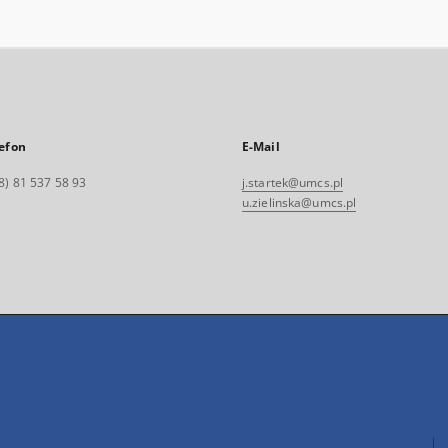
efon
E-Mail
8) 81 537 58 93
j.startek@umcs.pl
u.zielinska@umcs.pl