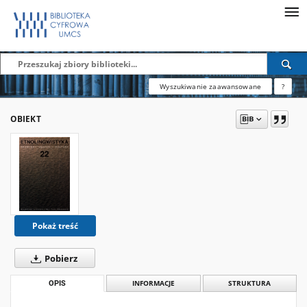
Wyszukiwanie zaawansowane
?
OBIEKT
Pokaż treść
Pobierz
OPIS
INFORMACJE
STRUKTURA