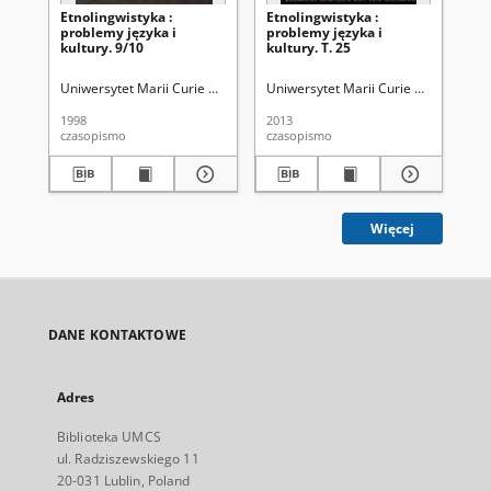
Etnolingwistyka :
Etnolingwistyka :
Et
problemy języka i
problemy języka i
kultury. 9/10
kultury. T. 25
Uniwersytet Marii Curie Skłodowskiej (Lublin). Wydział Humanistyczny
Uniwersytet Marii Curie Skłodowskiej
Uni
1998
2013
201
czasopismo
czasopismo
cza
Więcej
DANE KONTAKTOWE
Adres
Biblioteka UMCS
ul. Radziszewskiego 11
20-031 Lublin, Poland