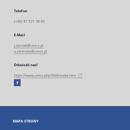
Telefon
(+48) 81 537 58 93
E-Mail
j.startek@umcs.pl
u.zielinska@umcs.pl
Odwiedź nas!
https://www.umcs.pl/pl/biblioteka.htm
Facebook
Link
zewnętrzny,
otworzy
się
w
nowej
MAPA STRONY
karcie