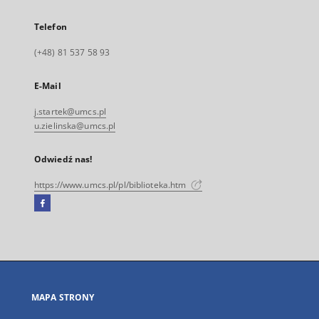
Telefon
(+48) 81 537 58 93
E-Mail
j.startek@umcs.pl
u.zielinska@umcs.pl
Odwiedź nas!
https://www.umcs.pl/pl/biblioteka.htm
Facebook
Link
zewnętrzny,
otworzy
się
w
nowej
MAPA STRONY
karcie