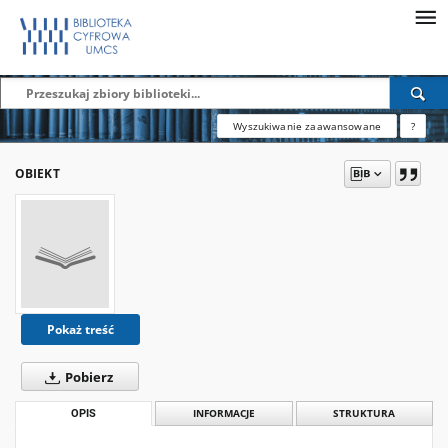
Wyszukiwanie zaawansowane
?
OBIEKT
Pokaż treść
Pobierz
OPIS
INFORMACJE
STRUKTURA