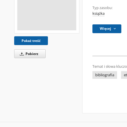
Typ zasobu:
książka
Więcej
Pokaż treść
Pobierz
Temat i słowa klucz
bibliografia
e