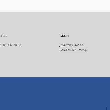
efon
E-Mail
8) 81 537 58 93
j.startek@umcs.pl
u.zielinska@umcs.pl