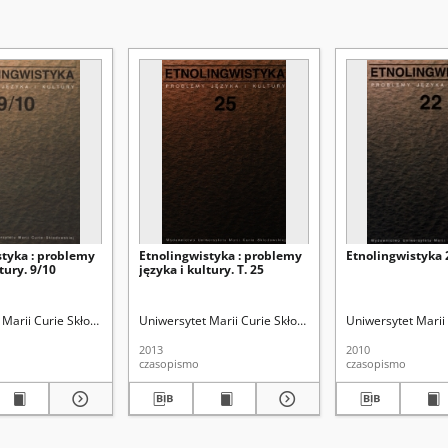
styka : problemy
Etnolingwistyka : problemy
Etnolingwistyka 
tury. 9/10
języka i kultury. T. 25
ydział Humanistyczny
 Marii Curie Skłodowskiej (Lublin). Wydział Humanistyczny
Bartmiński, Jerzy (1939-). Red.
Uniwersytet Marii Curie Skłodowskiej (Lublin). Wydział
Międzynarodowy Komitet Sla
Bartmiński, Jerzy (193
Uniwersytet Marii
2013
2010
czasopismo
czasopismo