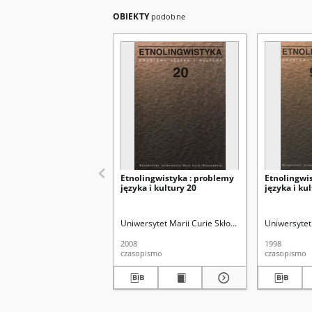
OBIEKTY
podobne
Etnolingwistyka : problemy
Etnolingwi
języka i kultury 20
języka i kul
Uniwersytet Marii Curie Skłodowskiej (Lublin). W
Uniwersytet
2008
1998
czasopismo
czasopismo