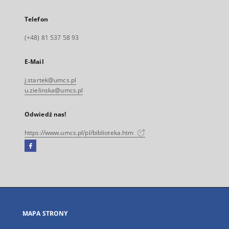
Telefon
(+48) 81 537 58 93
E-Mail
j.startek@umcs.pl
u.zielinska@umcs.pl
Odwiedź nas!
https://www.umcs.pl/pl/biblioteka.htm
Facebook
Link
zewnętrzny,
otworzy
się
w
nowej
MAPA STRONY
karcie