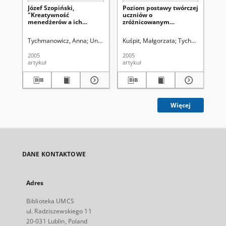
Józef Szopiński,
Poziom postawy twórczej
Bo
"Kreatywność
uczniów o
Ma
menedżerów a ich
zróżnicowanym
To
funkcjonowanie
poziomie osiągnięć
te
rodzinne, zawodowe i
szkolnych
WA
Tychmanowicz, Anna
Uniwersytet Marii Curie-Skłodowskiej (Lublin)
Kuśpit, Małgorzata
Tychmanowicz, 
Ty
osobowościowe".
407
Wydawnictwo
2005
2005
200
Uniwersytetu
artykuł
artykuł
art
Jagiellońskiego, Kraków
2004, ss. 205 [recenzja]
Więcej
DANE KONTAKTOWE
Adres
Biblioteka UMCS
ul. Radziszewskiego 11
20-031 Lublin, Poland