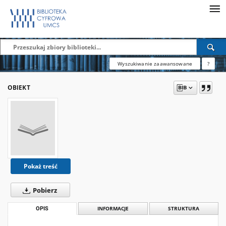
Wyszukiwanie zaawansowane
?
OBIEKT
Pokaż treść
Pobierz
OPIS
INFORMACJE
STRUKTURA