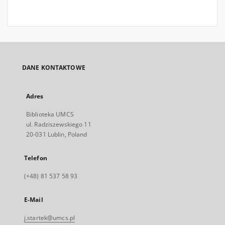
DANE KONTAKTOWE
Adres
Biblioteka UMCS
ul. Radziszewskiego 11
20-031 Lublin, Poland
Telefon
(+48) 81 537 58 93
E-Mail
j.startek@umcs.pl