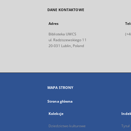
DANE KONTAKTOWE
Adres
Tel
Biblioteka UMCS
(+4
ul. Radziszewskiego 11
20-031 Lublin, Poland
MAPA STRONY
Strona główna
Kolekcje
Inde
Dziedzictwo kulturowe
Tytuł