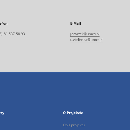
efon
E-Mail
8) 81 537 58 93
j.startek@umcs.pl
u.zielinska@umcs.pl
ksy
O Projekcie
Opis projektu