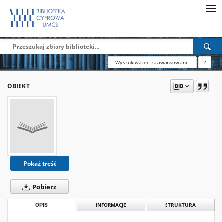
Wyszukiwanie zaawansowane
?
OBIEKT
Pokaż treść
Pobierz
OPIS
INFORMACJE
STRUKTURA