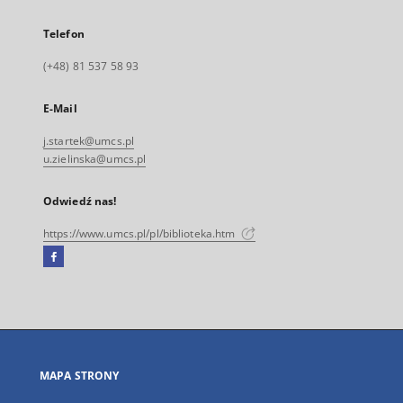
Telefon
(+48) 81 537 58 93
E-Mail
j.startek@umcs.pl
u.zielinska@umcs.pl
Odwiedź nas!
https://www.umcs.pl/pl/biblioteka.htm
Facebook
Link
zewnętrzny,
otworzy
się
w
nowej
MAPA STRONY
karcie