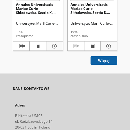
Annales Universitatis
Annales Universitatis
An
Mariae Curie-
Mariae Curie-
Ma
Skłodowska. Sectio K.
Skłodowska. Sectio K.
Skł
Politologia Vol. 2/3 -
Politologia Vol. 1 -
Pol
okładka, karta tytułowa,
okładka, karta tytułowa,
2 -
Uniwersytet Marii Curie-Skłodowskiej (Lublin)
Uniwersytet Marii Curie-Skłodowskiej
Uni
spis treści
spis treści
1996
1994
202
czasopismo
czasopismo
spi
Więcej
DANE KONTAKTOWE
Adres
Biblioteka UMCS
ul. Radziszewskiego 11
20-031 Lublin, Poland