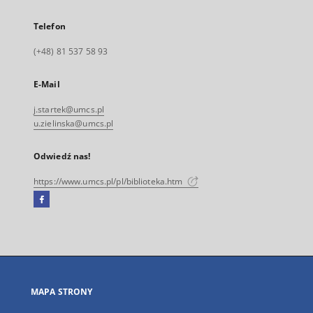
Telefon
(+48) 81 537 58 93
E-Mail
j.startek@umcs.pl
u.zielinska@umcs.pl
Odwiedź nas!
https://www.umcs.pl/pl/biblioteka.htm
Facebook
Link
zewnętrzny,
otworzy
się
w
nowej
MAPA STRONY
karcie