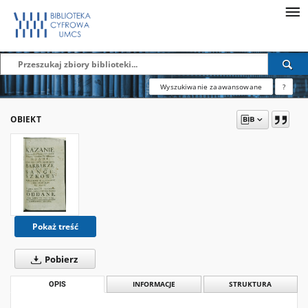
Wyszukiwanie zaawansowane
?
OBIEKT
Pokaż treść
Pobierz
OPIS
INFORMACJE
STRUKTURA