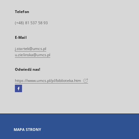
Telefon
(+48) 81 537 58 93
E-Mail
j.startek@umcs.pl
u.zielinska@umcs.pl
Odwiedź nas!
https://www.umcs.pl/pl/biblioteka.htm
Facebook
Link
zewnętrzny,
otworzy
się
w
nowej
MAPA STRONY
karcie