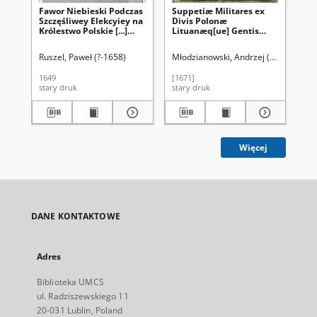
Fawor Niebieski Podczas
Suppetiæ Militares ex
Dl
Szczęśliwey Elekcyiey na
Divis Polonæ
Ch
Królestwo Polskie [...]
Lituanæq[ue] Gentis
Mi
Iana Kazimierza Króla
Tutelaribus, nec non
Za
Szwedskiego Miastu
Sanctis Militibus
Smi
Ruszel, Paweł (?-1658)
Młodzianowski, Andrzej (1627?-1686
Wit
Lublinowi [...] roku 1648
Scriptae & [...] Michaeli
Go
die 10. Nouembr od Boga
Pac Palatino Vilnensi
St
1649
[1671]
[16
pokazany. A za
Supremo M. D. L.
Zmu
stary druk
stary druk
sta
staraniem pilnym [...] Fr.
Exercituum Duci [...]
Brz
Pauli Ruszel [...] do
oblatæ
Po
Druku podany
Ex
Wy
Av
[..
Więcej
St
DANE KONTAKTOWE
Adres
Biblioteka UMCS
ul. Radziszewskiego 11
20-031 Lublin, Poland