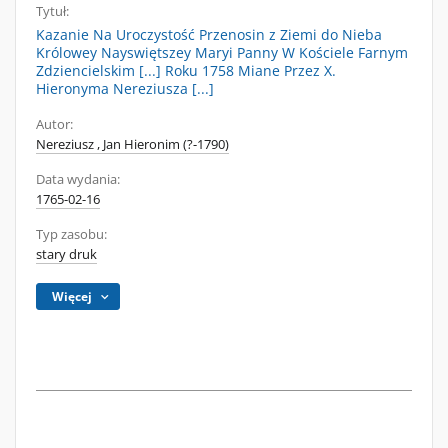
Tytuł:
Kazanie Na Uroczystość Przenosin z Ziemi do Nieba
Królowey Nayswiętszey Maryi Panny W Kościele Farnym
Zdziencielskim [...] Roku 1758 Miane Przez X.
Hieronyma Nereziusza [...]
Autor:
Nereziusz , Jan Hieronim (?-1790)
Data wydania:
1765-02-16
Typ zasobu:
stary druk
Więcej