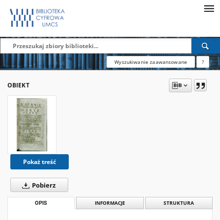
Wyszukiwanie zaawansowane
?
OBIEKT
Pokaż treść
Pobierz
OPIS
INFORMACJE
STRUKTURA