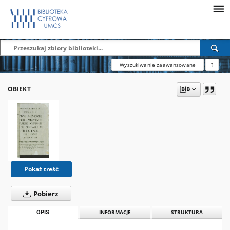
Wyszukiwanie zaawansowane
?
OBIEKT
Pokaż treść
Pobierz
OPIS
INFORMACJE
STRUKTURA