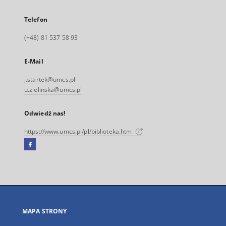
Telefon
(+48) 81 537 58 93
E-Mail
j.startek@umcs.pl
u.zielinska@umcs.pl
Odwiedź nas!
https://www.umcs.pl/pl/biblioteka.htm
Facebook
Link
zewnętrzny,
otworzy
się
w
nowej
MAPA STRONY
karcie