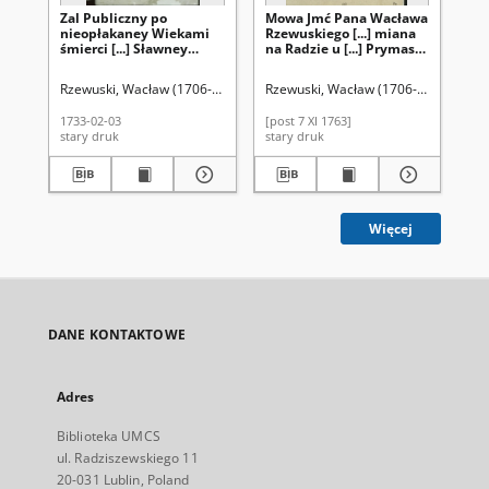
Zal Publiczny po
Mowa Jmć Pana Wacława
Za
nieopłakaney Wiekami
Rzewuskiego [...] miana
Al
śmierci [...] Sławney
na Radzie u [...] Prymasa
Zn
Pamięci
R. P. 1763 dnia siodmego
St
Nayjaśnieyszego Krola
Listopada w Warszawie
Po
Rzewuski, Wacław (1706-1779)
Rzewuski, Wacław (1706-1779)
Rz
JMci Augusta II,
Na
Wierszem Polskim
Pa
1733-02-03
[post 7 XI 1763]
176
Ogłoszony [...]
Joz
stary druk
stary druk
sta
Więcej
DANE KONTAKTOWE
Adres
Biblioteka UMCS
ul. Radziszewskiego 11
20-031 Lublin, Poland