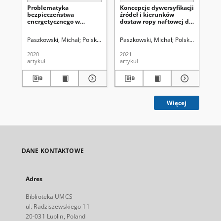
Problematyka
Koncepcje dywersyfikacji
Kr
bezpieczeństwa
źródeł i kierunków
pr
energetycznego w
dostaw ropy naftowej do
kls
kampanii wyborczej
Polski w myśli
po
Bronisława
politycznej Sojuszu
Paszkowski, Michał
Polska Akademia Nauk. Oddział w Lublinie
Paszkowski, Michał
Polska Akademia 
Uniwers
Sok
Komorowskiego na urząd
Lewicy Demokratycznej
Prezydenta Polski w
w latach 2001–2005
2020
2021
199
2015 roku
artykuł
artykuł
art
Więcej
DANE KONTAKTOWE
Adres
Biblioteka UMCS
ul. Radziszewskiego 11
20-031 Lublin, Poland