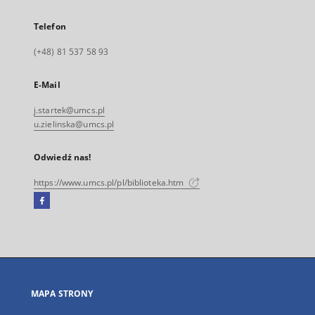
Telefon
(+48) 81 537 58 93
E-Mail
j.startek@umcs.pl
u.zielinska@umcs.pl
Odwiedź nas!
https://www.umcs.pl/pl/biblioteka.htm
Facebook
Link
zewnętrzny,
otworzy
się
w
nowej
MAPA STRONY
karcie