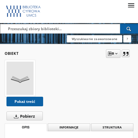
Wyszukiwanie zaawansowane
?
OBIEKT
Pokaż treść
Pobierz
OPIS
INFORMACJE
STRUKTURA