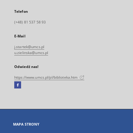
Telefon
(+48) 81 537 58 93
E-Mail
j.startek@umcs.pl
u.zielinska@umcs.pl
Odwiedź nas!
https://www.umcs.pl/pl/biblioteka.htm
Facebook
Link
zewnętrzny,
otworzy
się
w
nowej
MAPA STRONY
karcie