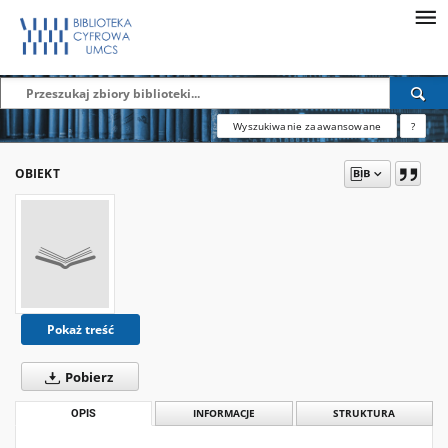
Wyszukiwanie zaawansowane
?
OBIEKT
Pokaż treść
Pobierz
OPIS
INFORMACJE
STRUKTURA