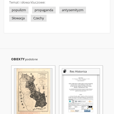
Temat i słowa kluczowe:
populizm
propaganda
antysemityzm
Słowacja
Czechy
OBIEKTY
podobne
Res Historica