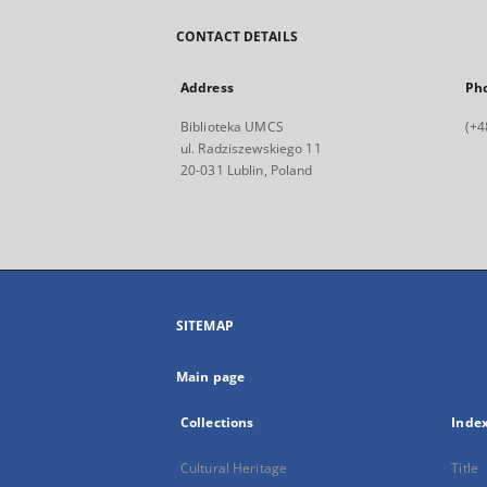
CONTACT DETAILS
Address
Ph
Biblioteka UMCS
(+4
ul. Radziszewskiego 11
20-031 Lublin, Poland
SITEMAP
Main page
Collections
Inde
Cultural Heritage
Title