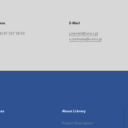
one
E-Mail
8) 81 537 58 93
j.startek@umcs.pl
u.zielinska@umcs.pl
xes
About Library
Project Description