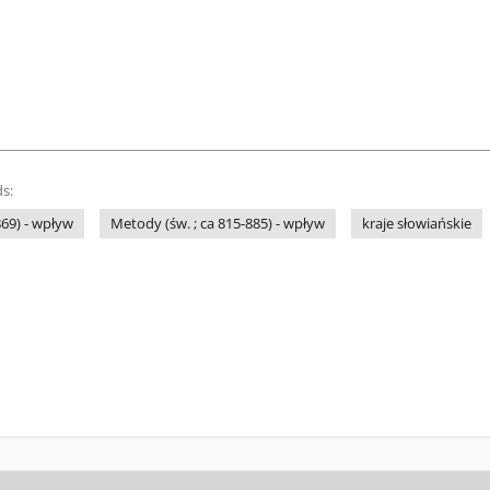
s:
869) - wpływ
Metody (św. ; ca 815-885) - wpływ
kraje słowiańskie