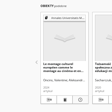
OBIEKTY
podobne
Annales Universitatis Mariae Curie-Skłodowska. Sectio FF, Philologiae
Le montage culturel
Tożsamość 
européen comme le
społeczna 
montage au cinéma et en
edukacji m
art
na podstaw
wśród polsk
Oncins, Valentine
Aleksandrowicz-Ulrich, Alina (1
Sacharczuk,
licealistó
2024
2020
artykuł
artykuł