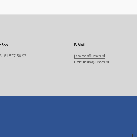
efon
E-Mail
8) 81 537 58 93
j.startek@umcs.pl
u.zielinska@umcs.pl