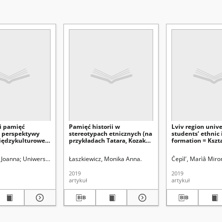
i pamięć
Pamięć historii w
Lviv region unive
z perspektywy
stereotypach etnicznych (na
students’ ethnic 
iędzykulturowej -
przykładach Tatara, Kozaka,
formation = Kszt
ie badań przepro
Szweda i Turka)
tożsamości etnic
ich i izraelskich
studentów lwows
931- ). Redaktor
 Joanna
Uniwersytet Marii Curie-Skłodowskiej (Lublin). Wydział Pedagogiki i Psych
Łaszkiewicz, Monika Anna.
Čepìlʹ, Marìâ Miro
w adzonych
regionu uniwers
2019
2019
artykuł
artykuł