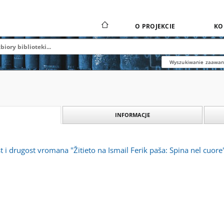
O PROJEKCIE
KO
Wyszukiwanie zaawa
INFORMACJE
t i drugost vromana "Žitieto na Ismail Ferik paša: Spina nel cuor