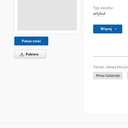
Typ zasobu:
artykuł
Więcej
Pokaż treść
Pobierz
Temat i słowa klucz
Rhea Galanaki