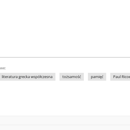
owe:
literatura grecka współczesna
tożsamość
pamięć
Paul Rico