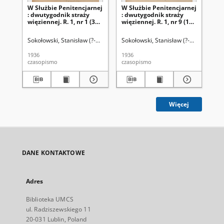
W Służbie Penitencjarnej
W Służbie Penitencjarnej
W 
: dwutygodnik straży
: dwutygodnik straży
: 
więziennej. R. 1, nr 1 (3
więziennej. R. 1, nr 9 (1
wię
maja 1936)
września 1936)
wr
Sokołowski, Stanisław (?-1938) Redakcja
Sokołowski, Stanisław (?-1938) Redak
Sok
1936
1936
193
czasopismo
czasopismo
cza
Więcej
DANE KONTAKTOWE
Adres
Biblioteka UMCS
ul. Radziszewskiego 11
20-031 Lublin, Poland