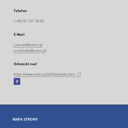
Telefon
(+48) 81 537 58 93
E-Mail
j.startek@umcs.pl
u.zielinska@umcs.pl
Odwiedź nas!
https://www.umcs.pl/pl/biblioteka.htm
Facebook
Link
zewnętrzny,
otworzy
się
w
nowej
MAPA STRONY
karcie