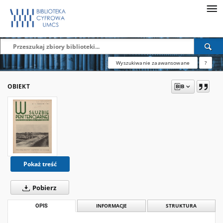
Wyszukiwanie zaawansowane
?
OBIEKT
Pokaż treść
Pobierz
OPIS
INFORMACJE
STRUKTURA