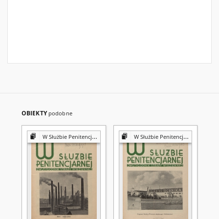
OBIEKTY
podobne
W Służbie Penitencjarnej : dwutygodnik straży więziennej
W Służbie Penitencjarnej : dwutygodnik straży więziennej