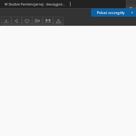
W Służbie Penitencjarnej : dwutygodnik straży więziennej. R. 1, nr 1 (3 maja 1936)
Pokaż szczegóły