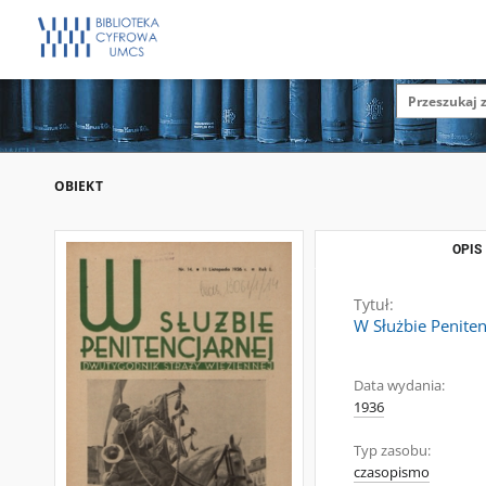
OBIEKT
OPIS
Tytuł:
W Służbie Peniten
Data wydania:
1936
Typ zasobu:
czasopismo