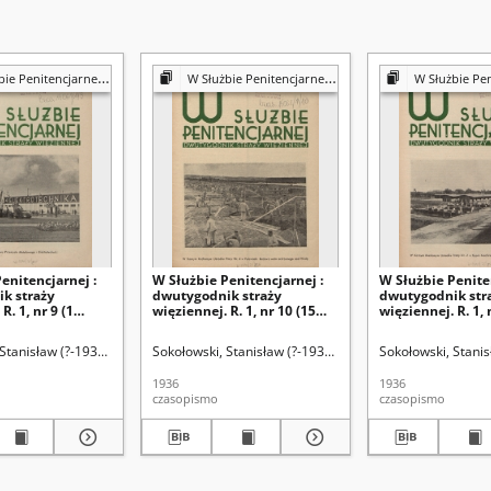
ncjarnej : dwutygodnik straży więziennej
W Służbie Penitencjarnej : dwutygodnik straży więziennej
W Służbie Penitencjarnej : dwut
enitencjarnej :
W Służbie Penitencjarnej :
W Służbie Peniten
k straży
dwutygodnik straży
dwutygodnik str
R. 1, nr 9 (1
więziennej. R. 1, nr 10 (15
więziennej. R. 1, 
936)
września 1936)
października 193
Stanisław (?-1938) Redakcja
Sokołowski, Stanisław (?-1938) Redakcja
Sokołowski, Stanis
1936
1936
czasopismo
czasopismo