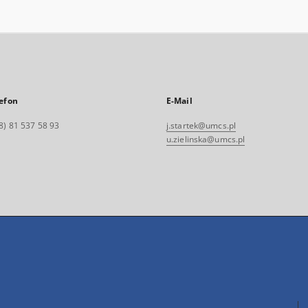
efon
E-Mail
8) 81 537 58 93
j.startek@umcs.pl
u.zielinska@umcs.pl