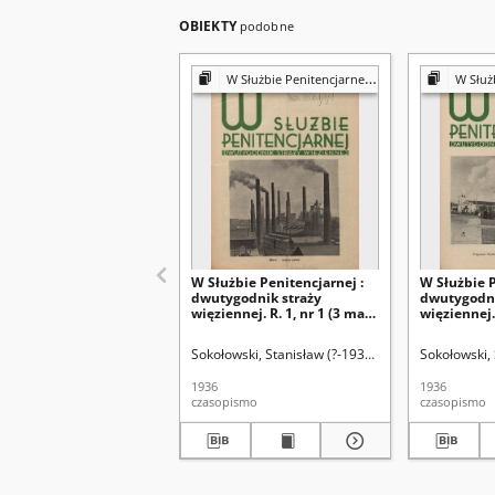
OBIEKTY
podobne
W Służbie Penitencjarnej : dwutygodnik straży więziennej
W Służbie Penite
W Służbie Penitencjarnej :
W Służbie P
dwutygodnik straży
dwutygodni
więziennej. R. 1, nr 1 (3 maja
więziennej. 
1936)
września 1
Sokołowski, Stanisław (?-1938) Redakcja
Sokołowski, 
1936
1936
czasopismo
czasopismo