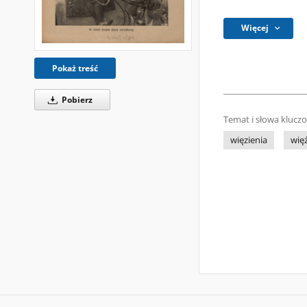
Więcej
Pokaż treść
Pobierz
Temat i słowa klucz
więzienia
wię