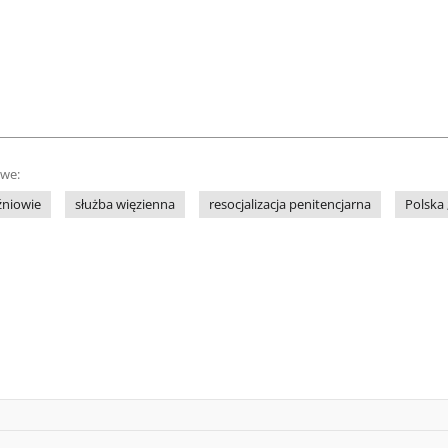
owe:
źniowie
służba więzienna
resocjalizacja penitencjarna
Polska 