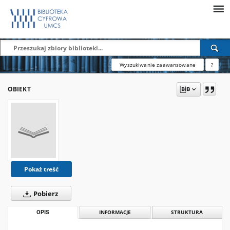
Wyszukiwanie zaawansowane
?
OBIEKT
Pokaż treść
Pobierz
OPIS
INFORMACJE
STRUKTURA