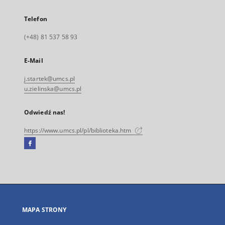
Telefon
(+48) 81 537 58 93
E-Mail
j.startek@umcs.pl
u.zielinska@umcs.pl
Odwiedź nas!
https://www.umcs.pl/pl/biblioteka.htm
Facebook
Link
zewnętrzny,
otworzy
się
w
nowej
MAPA STRONY
karcie