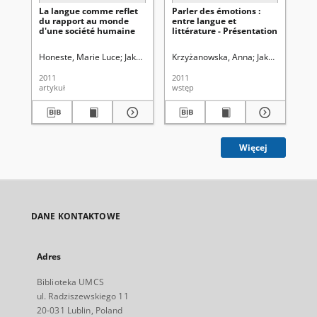
La langue comme reflet
Parler des émotions :
Par
du rapport au monde
entre langue et
en
d'une société humaine
littérature - Présentation
lit
Honeste, Marie Luce
Jakubczuk, Renata. Red.
Krzyżanowska, Anna
Krzyżanowska, Anna. Re
Jakubczuk, Rena
Jak
2011
2011
201
artykuł
wstęp
ws
Więcej
DANE KONTAKTOWE
Adres
Biblioteka UMCS
ul. Radziszewskiego 11
20-031 Lublin, Poland